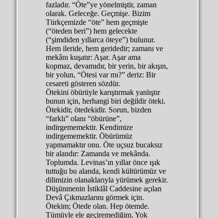
fazladır. “Öte”ye yönelmiştir, zaman
olarak. Geleceğe. Geçmişe. Bizim
Türkçemizde “öte” hem geçmişte
(“öteden beri”) hem gelecekte
(“şimdiden yıllarca öteye”) bulunur.
Hem ileride, hem geridedir; zamanı ve
mekânı kuşatır: Aşar. Aşar ama
kopmaz, devamıdır, bir yerin, bir akışın,
bir yolun, “Ötesi var mı?” deriz: Bir
cesareti gösteren sözdür.
Ötekini öbürüyle karıştırmak yanlıştır
bunun için, herhangi biri değildir öteki.
Ötekidir, ötedekidir. Sorun, bizden
“farklı” olanı “öbürüne”,
indirgememektir. Kendimize
indirgememektir. Öbürümüz
yapmamaktır onu. Öte uçsuz bucaksız
bir alandır: Zamanda ve mekânda.
Toplumda. Levinas’ın yıllar önce ışık
tuttuğu bu alanda, kendi kültürümüz ve
dilimizin olanaklarıyla yürümek gerekir.
Düşünmenin İstiklâl Caddesine açılan
Devâ Çıkmazlarını görmek için.
Ötekim; Ötede olan. Hep ötemde.
Tümüyle ele geçiremediğim. Yok