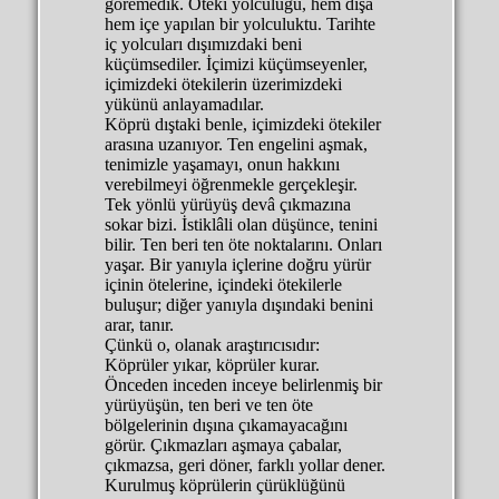
göremedik. Öteki yolculuğu, hem dışa
hem içe yapılan bir yolculuktu. Tarihte
iç yolcuları dışımızdaki beni
küçümsediler. İçimizi küçümseyenler,
içimizdeki ötekilerin üzerimizdeki
yükünü anlayamadılar.
Köprü dıştaki benle, içimizdeki ötekiler
arasına uzanıyor. Ten engelini aşmak,
tenimizle yaşamayı, onun hakkını
verebilmeyi öğrenmekle gerçekleşir.
Tek yönlü yürüyüş devâ çıkmazına
sokar bizi. İstiklâli olan düşünce, tenini
bilir. Ten beri ten öte noktalarını. Onları
yaşar. Bir yanıyla içlerine doğru yürür
içinin ötelerine, içindeki ötekilerle
buluşur; diğer yanıyla dışındaki benini
arar, tanır.
Çünkü o, olanak araştırıcısıdır:
Köprüler yıkar, köprüler kurar.
Önceden inceden inceye belirlenmiş bir
yürüyüşün, ten beri ve ten öte
bölgelerinin dışına çıkamayacağını
görür. Çıkmazları aşmaya çabalar,
çıkmazsa, geri döner, farklı yollar dener.
Kurulmuş köprülerin çürüklüğünü