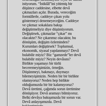
istiyorum. “İstiklâl”ini yitirmiş bir
düşünce caddesine, elbette devâ
çıkmazları açılır. Burada, vereceğim
formüllerle, caddeye çıkan yolu
göstermeyi denemeyeceğim. Caddeye
ve çıkmaz sokaklara bakışı
değiştirmeliyiz diye düşünüyorum.
Değiştirsek, çıkmazlar “çıkar” mı
olacaktır? Ne çıkarımız olacaktır, bu
dönüşüm, değişim özleminden?
Kurumları değiştirsek? Toplumsal,
ekonomik, siyasal yapılanmayı? Devâ
bulabilir miyiz? Biz “gamzede”ler devâ
bulabilir miyiz? Neyin devâsını?
Birlikte yaşamayı bir türlü
beceremeyişimizin, örneğin.
Düşünmeyi, bakmayı, duymayı
bilemeyişimizin. Neden bir bir birlikte
olamıyoruz? Neden hep birlikte
olduğumuzda bir bir kalamıyoruz?
Devâ üretimi, çağımda sorun üretimine
dönüşüyor. Devâ aramayı bilmiyoruz.
Belki devâya bakışımızda bir sorun var.
Devâ anlayışımızda. Devâ
beklentimizde.