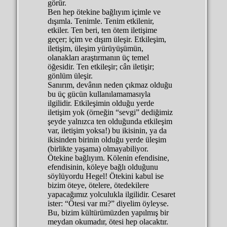
görür.
Ben hep ötekine bağlıyım içimle ve
dışımla. Tenimle. Tenim etkilenir,
etkiler. Ten beri, ten ötem iletişime
geçer; içim ve dışım üleşir. Etkileşim,
iletişim, üleşim yürüyüşümün,
olanakları araştırmanın üç temel
öğesidir. Ten etkileşir; cân iletişir;
gönlüm üleşir.
Sanırım, devânın neden çıkmaz olduğu
bu üç gücün kullanılamamasıyla
ilgilidir. Etkileşimin olduğu yerde
iletişim yok (örneğin “sevgi” dediğimiz
şeyde yalnızca ten olduğunda etkileşim
var, iletişim yoksa!) bu ikisinin, ya da
ikisinden birinin olduğu yerde üleşim
(birlikte yaşama) olmayabiliyor.
Ötekine bağlıyım. Kölenin efendisine,
efendisinin, köleye bağlı olduğunu
söylüyordu Hegel! Ötekini kabul ise
bizim öteye, ötelere, ötedekilere
yapacağımız yolculukla ilgilidir. Cesaret
ister: “Ötesi var mı?” diyelim öyleyse.
Bu, bizim kültürümüzden yapılmış bir
meydan okumadır, ötesi hep olacaktır.