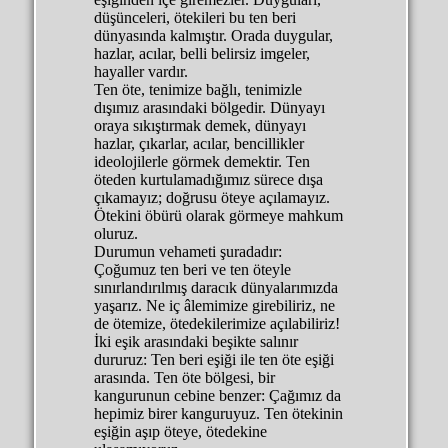
düşünceleri, ötekileri bu ten beri
dünyasında kalmıştır. Orada duygular,
hazlar, acılar, belli belirsiz imgeler,
hayaller vardır.
Ten öte, tenimize bağlı, tenimizle
dışımız arasındaki bölgedir. Dünyayı
oraya sıkıştırmak demek, dünyayı
hazlar, çıkarlar, acılar, bencillikler
ideolojilerle görmek demektir. Ten
öteden kurtulamadığımız sürece dışa
çıkamayız; doğrusu öteye açılamayız.
Ötekini öbürü olarak görmeye mahkum
oluruz.
Durumun vehameti şuradadır:
Çoğumuz ten beri ve ten öteyle
sınırlandırılmış daracık dünyalarımızda
yaşarız. Ne iç âlemimize girebiliriz, ne
de ötemize, ötedekilerimize açılabiliriz!
İki eşik arasındaki beşikte salınır
dururuz: Ten beri eşiği ile ten öte eşiği
arasında. Ten öte bölgesi, bir
kangurunun cebine benzer: Çağımız da
hepimiz birer kanguruyuz. Ten ötekinin
eşiğin aşıp öteye, ötedekine