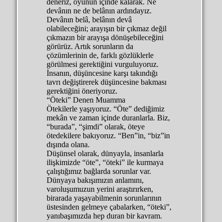
deneriz, oyunun içinde kalarak. Ne
devânın ne de belânın ardındayız.
Devânın belâ, belânın devâ
olabileceğini; arayışın bir çıkmaz değil
çıkmazın bir arayışa dönüşebileceğini
görürüz. Artık sorunların da
çözümlerinin de, farklı gözlüklerle
görülmesi gerektiğini vurguluyoruz.
İnsanın, düşüncesine karşı takındığı
tavrı değiştirerek düşüncesine bakması
gerektiğini öneriyoruz.
“Öteki” Denen Muamma
Ötekilerle yaşıyoruz. “Öte” dediğimiz
mekân ve zaman içinde duranlarla. Biz,
“burada”, “şimdi” olarak, öteye
ötedekilere bakıyoruz. “Ben”in, “biz”in
dışında olana.
Düşünsel olarak, dünyayla, insanlarla
ilişkimizde “öte”, “öteki” ile kurmaya
çalıştığımız bağlarda sorunlar var.
Dünyaya bakışımızın anlamını,
varoluşumuzun yerini araştırırken,
birarada yaşayabilmenin sorunlarının
üstesinden gelmeye çabalarken, “öteki”,
yanıbaşımızda hep duran bir kavram.