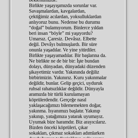
Birlikte yaşayışımızda sorunlar var.
Savaşmalardan, kavgalardan,
çektiğimiz acılardan, yoksulluklardan
anlıyoruz bunu. Nedense bu durumu
“doğal” bulamıyorum. Binlerce yıldan
beri insan “böyle” mi yaşıyordu?
Umarsız. Çaresiz. Devâsız. Elbette
değil. Devâyı bulmuşlardı. Bir süre
onunla yaşadılar. Ve yine yitirdiler.
Birlikte yaşayamadılar. Bir başlarına da.
Ne birlikte ne de bir bir: İşte bundan
dolayı, dünyadan, dünyadaki düzenden
şikayetimiz vardır. Yakınında değiliz
birbirimizin. Yakınırız. Kuru yakınmalar
değildir, bunlar. Gelip geçici, uyduruk
ruhsal rahatsızlıklar değildir. Dünyayla
aramızda bir türlü kurulamayan
köprülerdendir. Gerçeğe nasıl
yaklaşacağımızı bilememekten doğar,
yakınma. İsyanımızı başlatır. Yakınıp
yakınıp, yatağımıza yatarak uyumayız.
Uyumak bize haramdır. Biz arayıcılarız.
Bizden önceki köprüleri, çıkar
sokakları, çıkmaz sokakları adımlarken