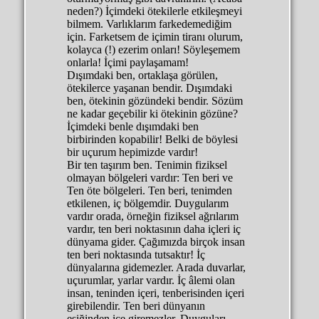
neden?) İçimdeki ötekilerle etkileşmeyi
bilmem. Varlıklarım farkedemediğim
için. Farketsem de içimin tiranı olurum,
kolayca (!) ezerim onları! Söyleşemem
onlarla! İçimi paylaşamam!
Dışımdaki ben, ortaklaşa görülen,
ötekilerce yaşanan bendir. Dışımdaki
ben, ötekinin gözündeki bendir. Sözüm
ne kadar geçebilir ki ötekinin gözüne?
İçimdeki benle dışımdaki ben
birbirinden kopabilir! Belki de böylesi
bir uçurum hepimizde vardır!
Bir ten taşırım ben. Tenimin fiziksel
olmayan bölgeleri vardır: Ten beri ve
Ten öte bölgeleri. Ten beri, tenimden
etkilenen, iç bölgemdir. Duygularım
vardır orada, örneğin fiziksel ağrılarım
vardır, ten beri noktasının daha içleri iç
dünyama gider. Çağımızda birçok insan
ten beri noktasında tutsaktır! İç
dünyalarına gidemezler. Arada duvarlar,
uçurumlar, yarlar vardır. İç âlemi olan
insan, teninden içeri, tenberisinden içeri
girebilendir. Ten beri dünyanın
eşiğinden içe giremezler. Duyguları,