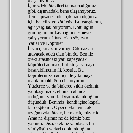
ulaşamıyoruz.
İçimizdeki ötekileri tanıyamadığımız
gibi, dışımızdaki bene ulaşamıyoruz.
Ten hapisanesinden çıkaramadığımız
için benciliz ve kötüyüz. Bu yargılarım,
ağır yargılar, biliyorum. Kötülüğün
gördüğüm bir kaynağını deşmeye
çalışıyorum. İtirazı olan söylesin.
Yarlar ve Köprüler
İnsan çıkmazlar varlığı. Çıkmazlarını
arayacak gücü olan biri de. Ben ile
öteki arasındaki yarı kapayacak
köprüleri aramak, birlikte yaşamayı
başarabilmenin ilk koşulu. Bu
köprülerin zaman içinde yıkılmaya
mahkum olduğuna inanıyorum.
Yüzlerce ya da binlerce yıldır ötekinin
yanıbaşımızda, elimizin altında
olduğunu sandık. Dışımızda olduğunu
düşündük. Benimiz, kendi içine kapalı
bir cogito idi. Oysa öteki hem çok
uzağımızda, ötede, hem de içimizde idi.
Ama ne dışımız ne de içimiz bize
yakındı. Dışa, ötekine yapılacak bir
yürüyüşün yarlarla dolu olduğunu