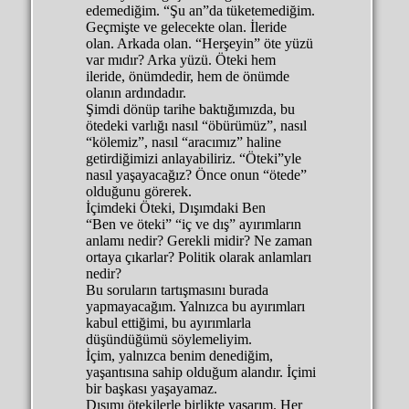
edemediğim. “Şu an”da tüketemediğim.
Geçmişte ve gelecekte olan. İleride
olan. Arkada olan. “Herşeyin” öte yüzü
var mıdır? Arka yüzü. Öteki hem
ileride, önümdedir, hem de önümde
olanın ardındadır.
Şimdi dönüp tarihe baktığımızda, bu
ötedeki varlığı nasıl “öbürümüz”, nasıl
“kölemiz”, nasıl “aracımız” haline
getirdiğimizi anlayabiliriz. “Öteki”yle
nasıl yaşayacağız? Önce onun “ötede”
olduğunu görerek.
İçimdeki Öteki, Dışımdaki Ben
“Ben ve öteki” “iç ve dış” ayırımların
anlamı nedir? Gerekli midir? Ne zaman
ortaya çıkarlar? Politik olarak anlamları
nedir?
Bu soruların tartışmasını burada
yapmayacağım. Yalnızca bu ayırımları
kabul ettiğimi, bu ayırımlarla
düşündüğümü söylemeliyim.
İçim, yalnızca benim denediğim,
yaşantısına sahip olduğum alandır. İçimi
bir başkası yaşayamaz.
Dışımı ötekilerle birlikte yaşarım. Her