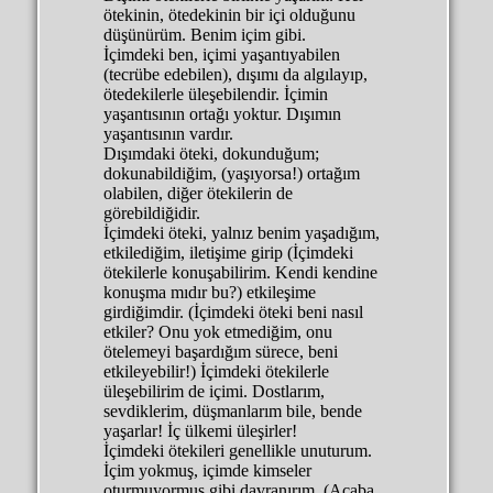
ötekinin, ötedekinin bir içi olduğunu
düşünürüm. Benim içim gibi.
İçimdeki ben, içimi yaşantıyabilen
(tecrübe edebilen), dışımı da algılayıp,
ötedekilerle üleşebilendir. İçimin
yaşantısının ortağı yoktur. Dışımın
yaşantısının vardır.
Dışımdaki öteki, dokunduğum;
dokunabildiğim, (yaşıyorsa!) ortağım
olabilen, diğer ötekilerin de
görebildiğidir.
İçimdeki öteki, yalnız benim yaşadığım,
etkilediğim, iletişime girip (İçimdeki
ötekilerle konuşabilirim. Kendi kendine
konuşma mıdır bu?) etkileşime
girdiğimdir. (İçimdeki öteki beni nasıl
etkiler? Onu yok etmediğim, onu
ötelemeyi başardığım sürece, beni
etkileyebilir!) İçimdeki ötekilerle
üleşebilirim de içimi. Dostlarım,
sevdiklerim, düşmanlarım bile, bende
yaşarlar! İç ülkemi üleşirler!
İçimdeki ötekileri genellikle unuturum.
İçim yokmuş, içimde kimseler
oturmuyormuş gibi davranırım. (Acaba