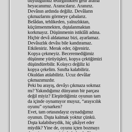
duyduğumuz tedirginlikten gelir arama
heyacanımız. Aranıcılarız. Aranırız.
Devânın ardında değiliz. Devâların
çıkmazlarını görmeye çabalarız.
Belâdan, tehlikeden, yalnızlıktan,
küçümsenmekten, dıştalanmaktan
korkmayız. Düşünmenin istiklâli adına.
Hiçbir devâ aldatamaz bizi, ayarlamaz.
Devâsızlık devâsı bile kandıramaz.
Etkileniriz. Merak eder, öğreniriz.
Kopya çekmeyiz. Beceremediğimiz
düşünme yürüyüşleri, kopya çektiğimizi
düşündürebilir. Kolaycı değiliz ki
kopya çekelim. Sınıfta kalabiliriz.
Okuldan atılabiliriz. Ucuz devâlar
çıkmazımızdır.
Peki bu arayış, devâyı çıkmaza sokmaz
mı? Yakındığımız dünyanın bir parçası
değil miyiz? Eleştirdiğimiz oyunun tam
da içinde oynamıyor muyuz, “arayıcılık
oyunu” oynarken?
Evet, tam ortasındayız oynadığımız
oyunun. Dışta kalmak yoktur çünkü.
Dışta kalabilseydik, hiç şikâyet eder
miydik? Yine de, oyunu içten bozmayı