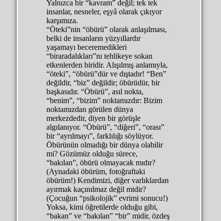
Yalnızca bir “kavram” değil; tek tek
insanlar, nesneler, eşyâ olarak çıkıyor
karşımıza.
“Öteki”nin “öbürü” olarak anlaşılması,
belki de insanların yüzyıllardır
yaşamayı beceremedikleri
“biraradalıkları”nı tehlikeye sokan
etkenlerden biridir. Alışılmış anlamıyla,
“öteki”, “öbürü”dür ve dıştadır! “Ben”
değildir, “biz” değildir; öbürüdür, bir
başkasıdır. “Öbürü”, asıl nokta,
“benim”, “bizim” noktamızdır: Bizim
noktamızdan görülen dünya
merkezdedir, diyen bir görüşle
algılanıyor. “Öbürü”, “diğeri”, “orası”
bir “ayrılmayı”, farklılığı söylüyor.
Öbürünün olmadığı bir dünya olabilir
mi? Gözümüz olduğu sürece,
“bakılan”, öbürü olmayacak mıdır?
(Aynadaki öbürüm, fotoğraftaki
öbürüm!) Kendimizi, diğer varlıklardan
ayırmak kaçınılmaz değil midir?
(Çocuğun “psikolojik” evrimi sonucu!)
Yoksa, kimi öğretilerde olduğu gibi,
“bakan” ve “bakılan” “bir” midir, özdeş