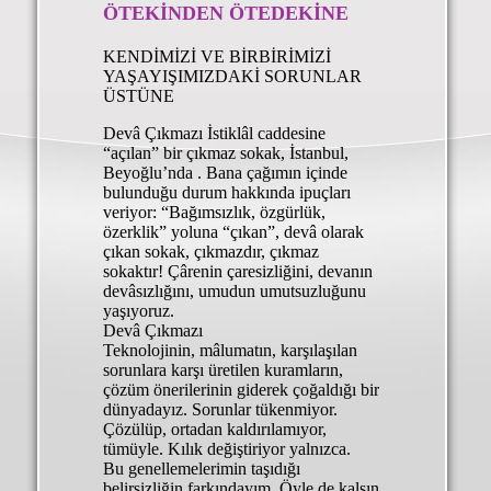
ÖTEKİNDEN ÖTEDEKİNE
KENDİMİZİ VE BİRBİRİMİZİ
YAŞAYIŞIMIZDAKİ SORUNLAR
ÜSTÜNE
Devâ Çıkmazı İstiklâl caddesine
“açılan” bir çıkmaz sokak, İstanbul,
Beyoğlu’nda . Bana çağımın içinde
bulunduğu durum hakkında ipuçları
veriyor: “Bağımsızlık, özgürlük,
özerklik” yoluna “çıkan”, devâ olarak
çıkan sokak, çıkmazdır, çıkmaz
sokaktır! Çârenin çaresizliğini, devanın
devâsızlığını, umudun umutsuzluğunu
yaşıyoruz.
Devâ Çıkmazı
Teknolojinin, mâlumatın, karşılaşılan
sorunlara karşı üretilen kuramların,
çözüm önerilerinin giderek çoğaldığı bir
dünyadayız. Sorunlar tükenmiyor.
Çözülüp, ortadan kaldırılamıyor,
tümüyle. Kılık değiştiriyor yalnızca.
Bu genellemelerimin taşıdığı
belirsizliğin farkındayım. Öyle de kalsın