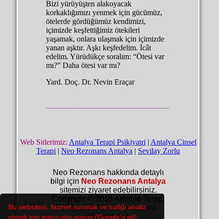
Bizi yürüyüşten alakoyacak
korkaklığımızı yenmek için gücümüz,
ötelerde gördüğümüz kendimizi,
içimizde keşfettiğimiz ötekileri
yaşamak, onlara ulaşmak için içimizde
yanan aşktır. Aşkı keşfedelim. İcât
edelim. Yürüdükçe soralım: “Ötesi var
mı?” Daha ötesi var mı?
Yard. Doç. Dr. Nevin Eraçar
Web Sitlerimiz:
Antalya Terapi Psikiyatri
|
Antalya Cinsel
Terapi
|
Neo Rezonans Antalya
|
Sevilay Zorlu
Neo Rezonans hakkında detaylı
bilgi için
Neo Rezonans Antalya
sitemizi ziyaret edebilirsiniz.
Copyright © 2015 Antalya Terapi
Bu websitesi, hizmet sunmak ve trafiği analiz
Psikiyatri. Web Programlama -
Maxantalya
etmek için mevzuata uygun (Google'a ait)