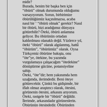
midir?
Burada, benim bir başka ben için
“öbürü” olmak durumunda olduğumu
varsayıyorum. Sorun, birbirimize
öbürülüğümüz kaçınılmazsa, acaba
nasıl bir ‘ “öbürü olmak” gerekir? Nasıl
bir öbürü, bizi aradığımız dünyaya
götürebilir? Öteki, öbürü anlamına
geliyor. Bu öbürünün ortadan
kaldırılması olanaklı değil. Yüzlerce yıl,
öteki “öbürü” olarak algılanmış, hattâ
“öbürüm”, “öbürümüz” olarak. Oysa
Türkçemiz öbürüne bakışta, onu
“öte”ye, ötekine, bu yazımda
vurgulamaya çalışacağım “ötedekine”
dönüştürme gücüne, potansiyeline
sahip.
Öteki, “öte”dir; hem yakınımda hem
uzağımda, ilerimdedir. Beni öteye
götürecektir. Çünkü bu gidişimde, bir
iflah olmaz araştırıcı olarak, ötesini,
görünenin ötesini, arkasını arıyorum.
Öteki, rastgele bir “öbürü” değildir.
İlerimde, arkasındadır görünenlerin.
Öbürünün ötesindedir. Öbüründen